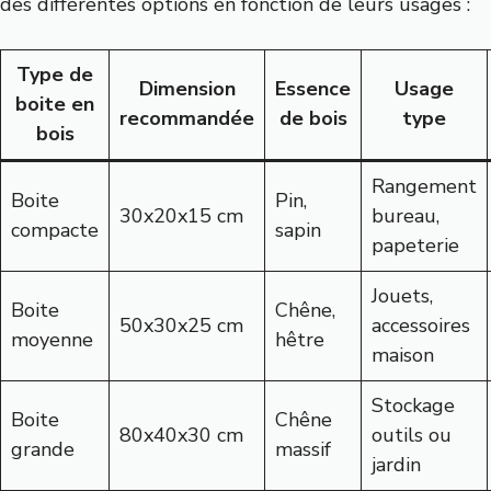
des différentes options en fonction de leurs usages :
Type de
Dimension
Essence
Usage
boite en
recommandée
de bois
type
bois
Rangement
Boite
Pin,
30x20x15 cm
bureau,
compacte
sapin
papeterie
Jouets,
Boite
Chêne,
50x30x25 cm
accessoires
moyenne
hêtre
maison
Stockage
Boite
Chêne
80x40x30 cm
outils ou
grande
massif
jardin